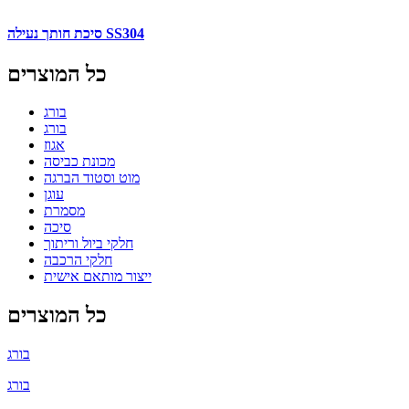
סיכת חותך נעילה SS304
כל המוצרים
בורג
בורג
אגוז
מכונת כביסה
מוט וסטוד הברגה
עוגן
מסמרת
סיכה
חלקי ביול וריתוך
חלקי הרכבה
ייצור מותאם אישית
כל המוצרים
בורג
בורג