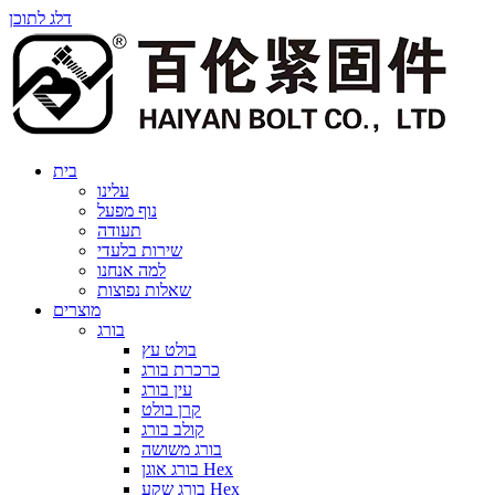
דלג לתוכן
בית
עלינו
נוף מפעל
תעודה
שירות בלעדי
למה אנחנו
שאלות נפוצות
מוצרים
בורג
בולט עץ
כרכרת בורג
עין בורג
קרן בולט
קולב בורג
בורג משושה
בורג אוגן Hex
בורג שקע Hex