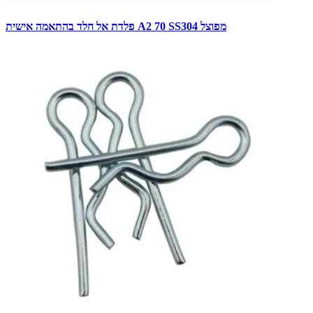
פלדת אל חלד בהתאמה אישית A2 70 SS304 מפוצל