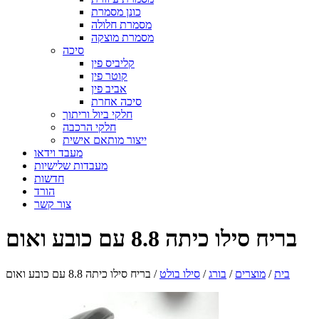
כונן מסמרת
מסמרת חלולה
מסמרת מוצקה
סיכה
קליביס פין
קוטר פין
אביב פין
סיכה אחרת
חלקי ביול וריתוך
חלקי הרכבה
ייצור מותאם אישית
מעבד וידאו
מעבדות שלישיות
חדשות
הורד
צור קשר
בריח סילו כיתה 8.8 עם כובע ואום
בית
/
מוצרים
/
בורג
/
סילו בולט
/
בריח סילו כיתה 8.8 עם כובע ואום