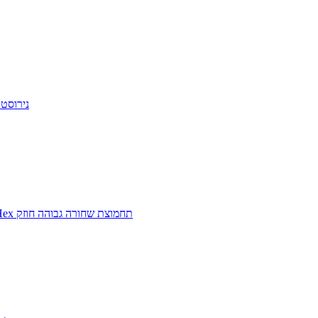
DIN933 בורג משושה A2 70 נירוסטה 
DIN933 DIN931 כיתה 10.9 12.9 בורג Hex תחמוצת שחורה גבוהה חוזק