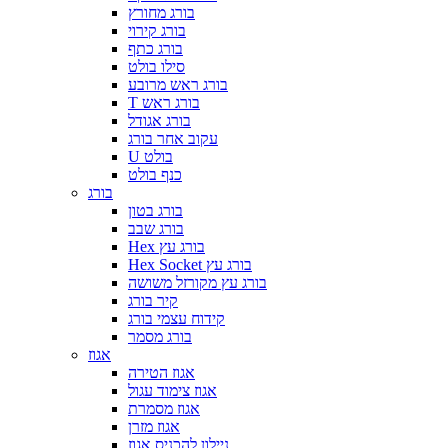
בורג מחורץ
בורג קירוי
בורג כתף
סילו בולט
בורג ראש מרובע
T בורג ראש
בורג אגודל
עקוב אחר בורג
U בולט
כנף בולט
בורג
בורג בטון
בורג שבב
Hex בורג עץ
Hex Socket בורג עץ
בורג עץ מקורזל משושה
קיר בורג
קידוח עצמי בורג
בורג מסמר
אגוז
אגוז הטירה
אגוז צימוד עגול
אגוז מסמרת
אגוז מזרן
ניילון להכניס אגוז