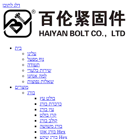
דלג לתוכן
בית
עלינו
נוף מפעל
תעודה
שירות בלעדי
למה אנחנו
שאלות נפוצות
מוצרים
בורג
בולט עץ
כרכרת בורג
עין בורג
קרן בולט
קולב בורג
בורג משושה
בורג אוגן Hex
בורג שקע Hex