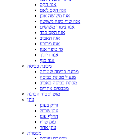
אגוז הקס
אגוז הקס ג'אם
אגוז משושה אוגן
אגוז שווי כיפה משושה
אגוז צימוד משושים
אגוז הקס כבד
אגוז האביב
אגוז מרובע
טי טופר אגוז
אגוז ריתוך
אגוז כנף
מכונת כביסה
מכונת כביסה שטוחה
מנעול מכונת כביסה
מכונת כביסה באביב
מכבסים אחרים
מוט וסטוד הברגה
עוגן
זרוק בעוגן
עוגן שרוול
החלף עוגן
עוגן טריז
עוגן אחר
מסמרת
מסמרת עיוורת