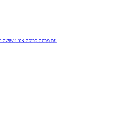
בורג ראש T עם מכונת כביסה אגוז מש
8